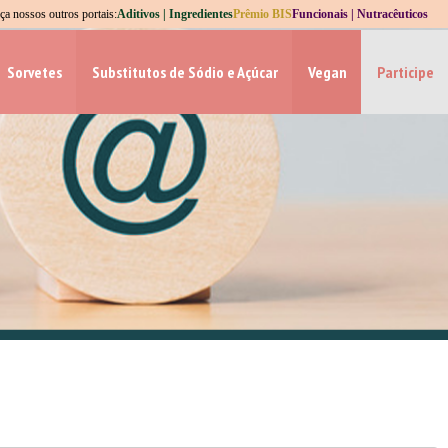
Aditivos | Ingredientes
Prêmio BIS
Funcionais | Nutracêuticos
a nossos outros portais:
Sorvetes
Substitutos de Sódio e Açúcar
Vegan
Participe