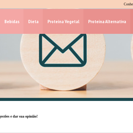
Conheç
Bebidas
Dieta
Proteína Vegetal
Proteína Alternativa
estões e dar sua opinião!