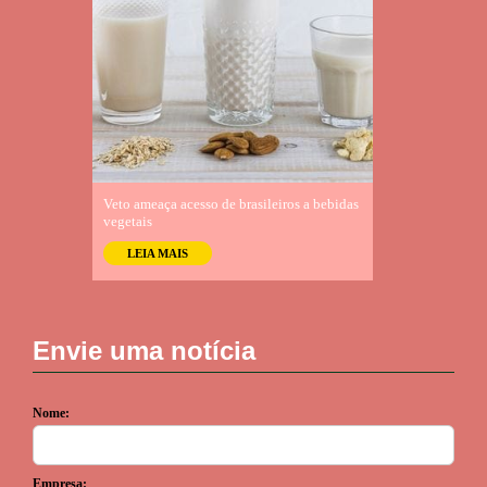
 e consolida
Veto ameaça acesso de brasileiros a bebidas
Pesquisa aponta 
entos PLANT-
vegetais
reduz risco de do
LEIA MAIS
LEIA MAIS
Envie uma notícia
Nome:
Empresa: