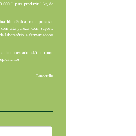
10 000 L para produzir 1 kg do
ina
bioidêntica, num processo
e com alta pureza. Com suporte
e laboratório a fermentadores
endo o mercado asiático como
 suplementos.
Compartilhe