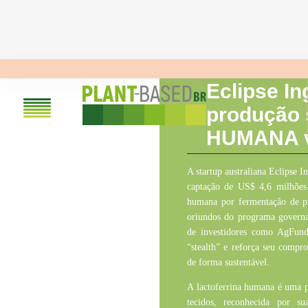
Eclipse In
produção
HUMANA 
A startup australiana Eclipse
In
captação de US$ 4,6 milhões 
humana por fermentação de pr
oriundos do programa gover
de investidores como
AgFund
“
stealth
” e reforça seu compro
de forma sustentável.
A
lactoferrina
humana é uma pro
tecidos, reconhecida por su