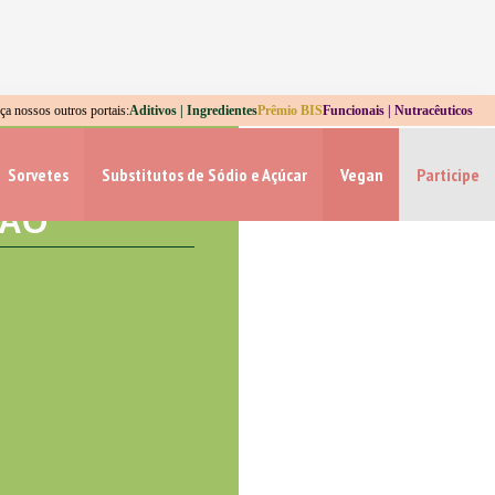
Aditivos | Ingredientes
Prêmio BIS
Funcionais | Nutracêuticos
a nossos outros portais:
Voltar
Sorvetes
Substitutos de Sódio e Açúcar
Vegan
Participe
A
SÃO