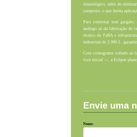
imunológico, além de otimizar
composto, o que limita aplicaçõ
Para contornar esse gargalo,
análogo ao da fabricação de c
técnico do
FaBA
e infraestru
industriais de 2 000 L, garanti
Com cronograma voltado ao l
foco inicial —, a Eclipse plane
Envie uma n
Nome: