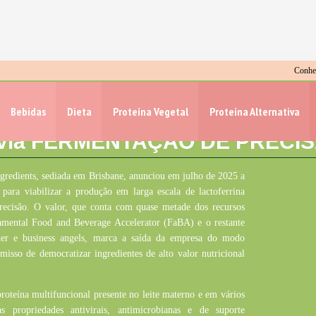
Conheç
gredients capta US$ 4,6 mi para
Bebidas
Dieta
Proteína Vegetal
Proteína Alternativa
 sustentável de LACTOFERRIN
via FERMENTAÇÃO DE PRECI
gredients
, sediada em Brisbane, anunciou em julho de 2025 a
para viabilizar a produção em larga escala de
lactoferrina
ecisão. O valor, que conta com quase metade dos recursos
namental Food
and
Beverage
Accelerator
(
FaBA
) e o restante
er
e business
angels
, marca a saída da empresa do modo
misso de democratizar ingredientes de alto valor nutricional
teína multifuncional presente no leite materno e em vários
as propriedades antivirais, antimicrobianas e de suporte