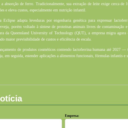
 a absorção de ferro. Tradicionalmente, sua extração de leite exige cerca de 
es e eleva custos, especialmente em nutrição infantil.
 a Eclipse adapta leveduras por engenharia genética para expressar
lactoferr
erveja, porém voltado à síntese de proteínas animais livres de contaminação 
tura da Queensland
University
of
Technology (QUT), a empresa migra agora d
ndo maior previsibilidade de custos e eficiência de escala.
ançamento de produtos cosméticos contendo
lactoferrina
humana até 2027 — t
ja, em seguida, estender aplicações a alimentos funcionais, fórmulas infantis e
otícia
Empresa: